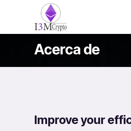
Ir al contenido
Tienda
Services
Blog
Acerca de
Improve your effi