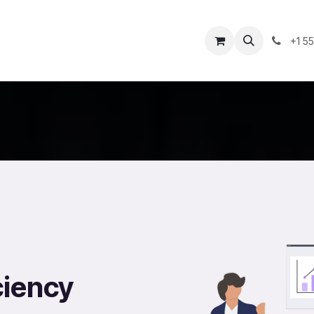
Success Stories
About Us
Cursos
Appointment
+1 5
ciency